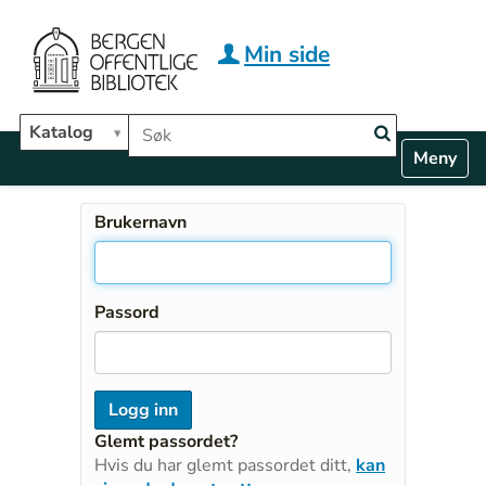
Hopp til hovedinnhold
Min side
Søk i biblioteket
Katalog
N
Toggle n
a
v
i
Brukernavn
g
a
t
i
Passord
o
n
Glemt passordet?
Hvis du har glemt passordet ditt,
kan