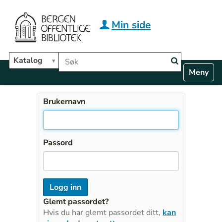
Hopp til hovedinnhold
Min side
Søk i biblioteket
Katalog
N
Toggle n
a
v
i
Brukernavn
g
a
t
i
Passord
o
n
Glemt passordet?
Hvis du har glemt passordet ditt,
kan