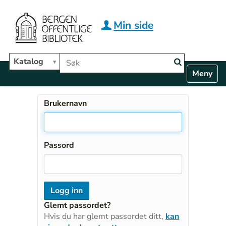
Hopp til hovedinnhold
Min side
Søk i biblioteket
Katalog
N
Toggle n
a
v
i
Brukernavn
g
a
t
i
Passord
o
n
Glemt passordet?
Hvis du har glemt passordet ditt,
kan