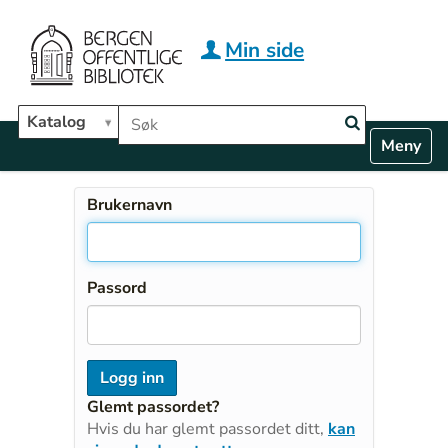
Hopp til hovedinnhold
Min side
Søk i biblioteket
Katalog
N
Toggle n
a
v
i
Brukernavn
g
a
t
i
Passord
o
n
Glemt passordet?
Hvis du har glemt passordet ditt,
kan