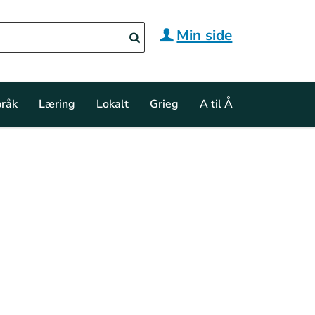
Min side
råk
Læring
Lokalt
Grieg
A til Å