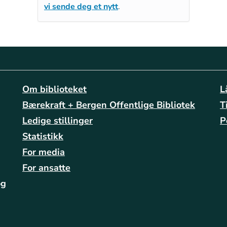
vi sende deg et nytt
.
Om biblioteket
L
Bærekraft + Bergen Offentlige Bibliotek
T
Ledige stillinger
P
Statistikk
For media
For ansatte
og