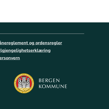
ånereglement og ordensregler
ilgjengelighetserklæring
ersonvern