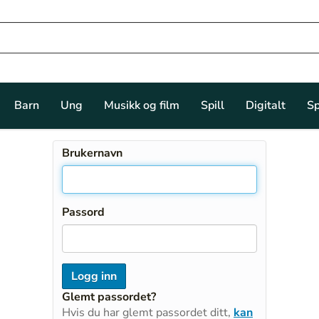
Barn
Ung
Musikk og film
Spill
Digitalt
Sp
Brukernavn
Passord
Glemt passordet?
Hvis du har glemt passordet ditt,
kan