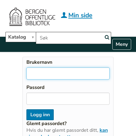
Hopp til hovedinnhold
Min side
Søk i biblioteket
Katalog
N
Toggle n
a
v
i
Brukernavn
g
a
t
i
Passord
o
n
Glemt passordet?
Hvis du har glemt passordet ditt,
kan