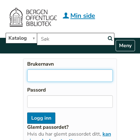
Hopp til hovedinnhold
Min side
Søk i biblioteket
Katalog
N
Toggle n
a
v
i
Brukernavn
g
a
t
i
Passord
o
n
Glemt passordet?
Hvis du har glemt passordet ditt,
kan