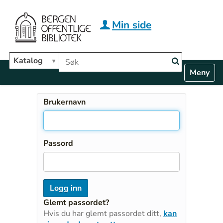
Hopp til hovedinnhold
Min side
Søk i biblioteket
Katalog
N
Toggle n
a
v
i
Brukernavn
g
a
t
i
Passord
o
n
Glemt passordet?
Hvis du har glemt passordet ditt,
kan