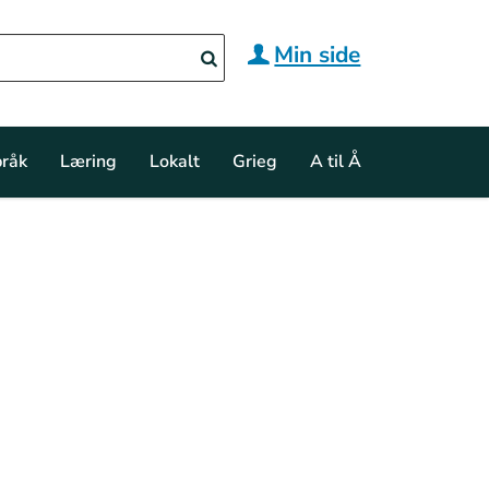
Min side
råk
Læring
Lokalt
Grieg
A til Å