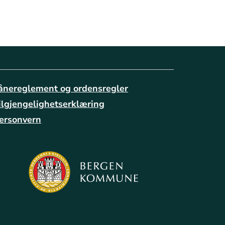
ånereglement og ordensregler
ilgjengelighetserklæring
ersonvern