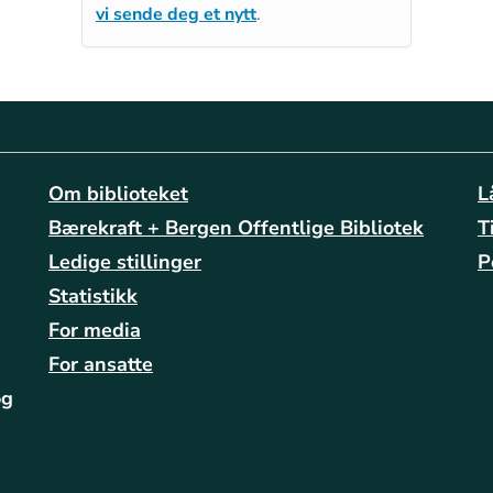
vi sende deg et nytt
.
Om biblioteket
L
Bærekraft + Bergen Offentlige Bibliotek
T
Ledige stillinger
P
Statistikk
For media
For ansatte
og