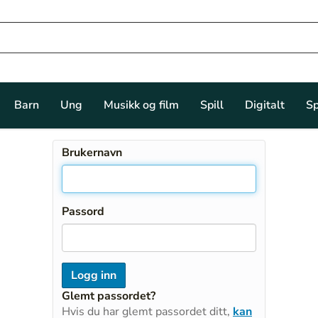
Barn
Ung
Musikk og film
Spill
Digitalt
Sp
Brukernavn
Passord
Glemt passordet?
Hvis du har glemt passordet ditt,
kan