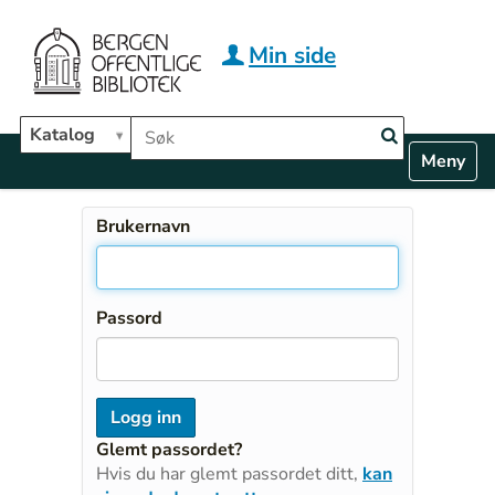
Hopp til hovedinnhold
Min side
Søk i biblioteket
Katalog
N
Toggle n
a
v
i
Brukernavn
g
a
t
i
Passord
o
n
Glemt passordet?
Hvis du har glemt passordet ditt,
kan