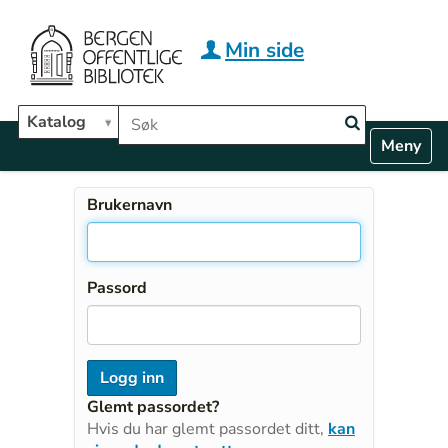
Hopp til hovedinnhold
Min side
Søk i biblioteket
Katalog
N
Toggle n
a
v
i
Brukernavn
g
a
t
i
Passord
o
n
Glemt passordet?
Hvis du har glemt passordet ditt,
kan