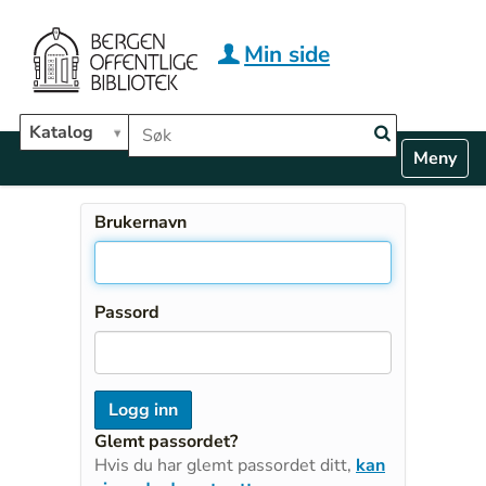
Hopp til hovedinnhold
Min side
Søk i biblioteket
Katalog
N
Toggle n
a
v
i
Brukernavn
g
a
t
i
Passord
o
n
Glemt passordet?
Hvis du har glemt passordet ditt,
kan