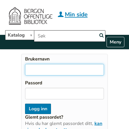
Hopp til hovedinnhold
Min side
Søk i biblioteket
Katalog
N
Toggle n
a
v
i
Brukernavn
g
a
t
i
Passord
o
n
Glemt passordet?
Hvis du har glemt passordet ditt,
kan