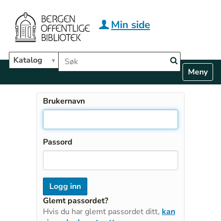
Hopp til hovedinnhold
Min side
Søk i biblioteket
Katalog
N
Toggle n
a
v
i
Brukernavn
g
a
t
i
Passord
o
n
Glemt passordet?
Hvis du har glemt passordet ditt,
kan