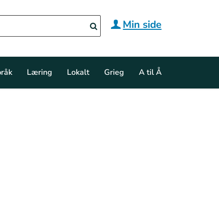
Min side
råk
Læring
Lokalt
Grieg
A til Å