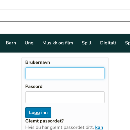
Barn
Ung
Musikk og film
Spill
Digitalt
Sp
Brukernavn
Passord
Glemt passordet?
Hvis du har glemt passordet ditt,
kan