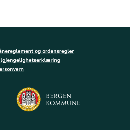
ånereglement og ordensregler
ilgjengelighetserklæring
ersonvern