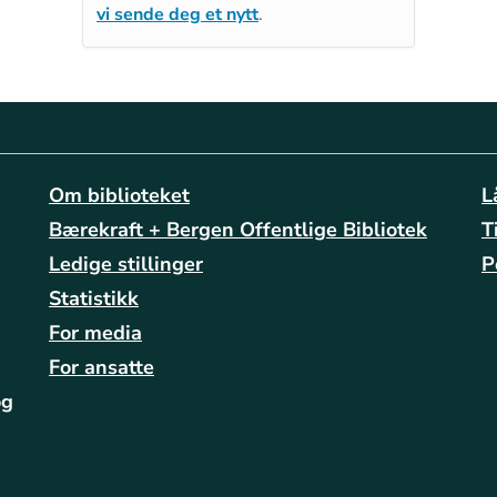
vi sende deg et nytt
.
Om biblioteket
L
Bærekraft + Bergen Offentlige Bibliotek
T
Ledige stillinger
P
Statistikk
For media
For ansatte
og