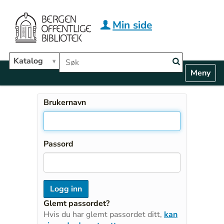
Hopp til hovedinnhold
Min side
Søk i biblioteket
Katalog
N
Toggle n
a
v
i
Brukernavn
g
a
t
i
Passord
o
n
Glemt passordet?
Hvis du har glemt passordet ditt,
kan