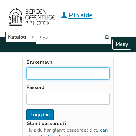
Hopp til hovedinnhold
Min side
Søk i biblioteket
Katalog
N
Toggle n
a
v
i
Brukernavn
g
a
t
i
Passord
o
n
Glemt passordet?
Hvis du har glemt passordet ditt,
kan