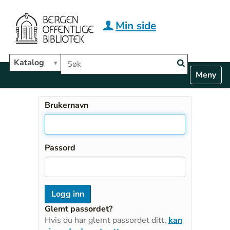
Hopp til hovedinnhold
Min side
Søk i biblioteket
Katalog
N
Toggle n
a
v
i
Brukernavn
g
a
t
i
Passord
o
n
Glemt passordet?
Hvis du har glemt passordet ditt,
kan