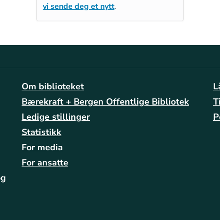
vi sende deg et nytt
.
Om biblioteket
L
Bærekraft + Bergen Offentlige Bibliotek
T
Ledige stillinger
P
Statistikk
For media
For ansatte
og