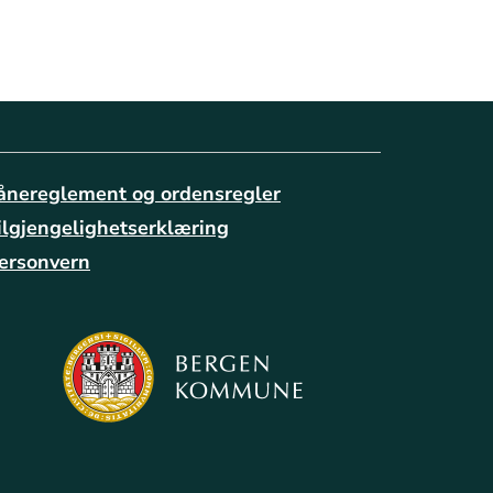
ånereglement og ordensregler
ilgjengelighetserklæring
ersonvern