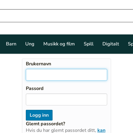
Barn
Ung
Musikk og film
Spill
Digitalt
Sp
Brukernavn
Passord
Glemt passordet?
Hvis du har glemt passordet ditt,
kan