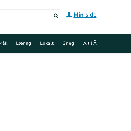
Min side
råk
Læring
Lokalt
Grieg
A til Å