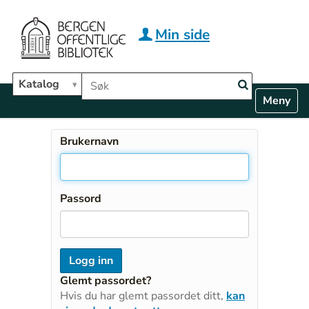
Hopp til hovedinnhold
Min side
Søk i biblioteket
Katalog
N
Toggle n
a
v
i
Brukernavn
g
a
t
i
Passord
o
n
Glemt passordet?
Hvis du har glemt passordet ditt,
kan