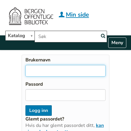
Hopp til hovedinnhold
Min side
Søk i biblioteket
Katalog
N
Toggle n
a
v
i
Brukernavn
g
a
t
i
Passord
o
n
Glemt passordet?
Hvis du har glemt passordet ditt,
kan