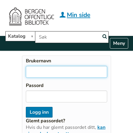
Hopp til hovedinnhold
Min side
Søk i biblioteket
Katalog
N
Toggle n
a
v
i
Brukernavn
g
a
t
i
Passord
o
n
Glemt passordet?
Hvis du har glemt passordet ditt,
kan