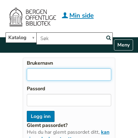
Hopp til hovedinnhold
Min side
Søk i biblioteket
Katalog
N
Toggle n
a
v
i
Brukernavn
g
a
t
i
Passord
o
n
Glemt passordet?
Hvis du har glemt passordet ditt,
kan