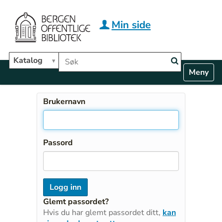
Hopp til hovedinnhold
Min side
Søk i biblioteket
Katalog
N
Toggle n
a
v
i
Brukernavn
g
a
t
i
Passord
o
n
Glemt passordet?
Hvis du har glemt passordet ditt,
kan