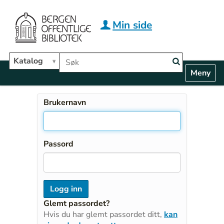
Hopp til hovedinnhold
Min side
Søk i biblioteket
Katalog
N
Toggle n
a
v
i
Brukernavn
g
a
t
i
Passord
o
n
Glemt passordet?
Hvis du har glemt passordet ditt,
kan