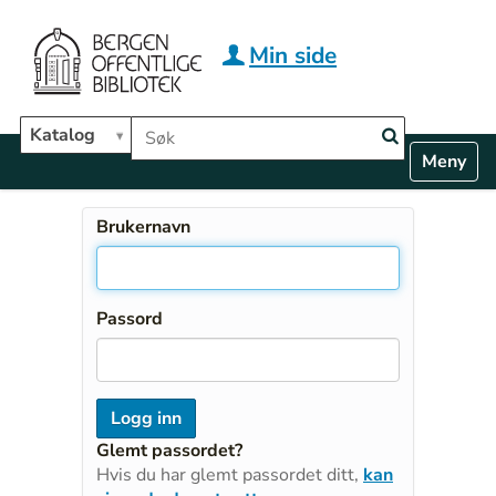
Hopp til hovedinnhold
Min side
Søk i biblioteket
Katalog
N
Toggle n
a
v
i
Brukernavn
g
a
t
i
Passord
o
n
Glemt passordet?
Hvis du har glemt passordet ditt,
kan