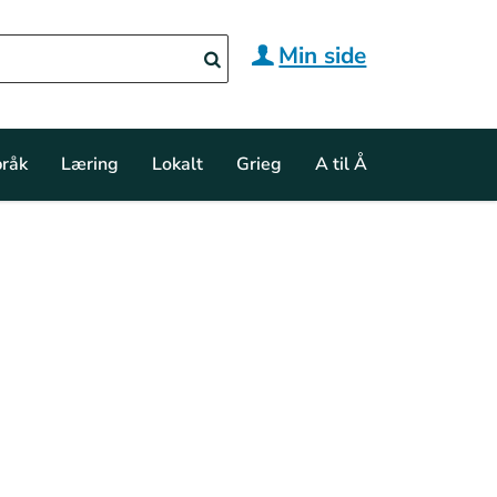
Min side
råk
Læring
Lokalt
Grieg
A til Å