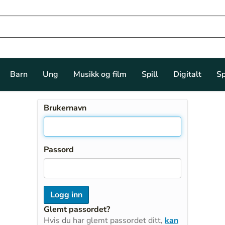
Barn
Ung
Musikk og film
Spill
Digitalt
Sp
Brukernavn
Passord
Glemt passordet?
Hvis du har glemt passordet ditt,
kan