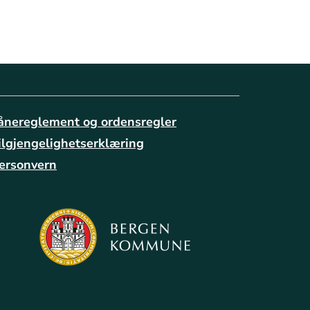
ånereglement og ordensregler
ilgjengelighetserklæring
ersonvern