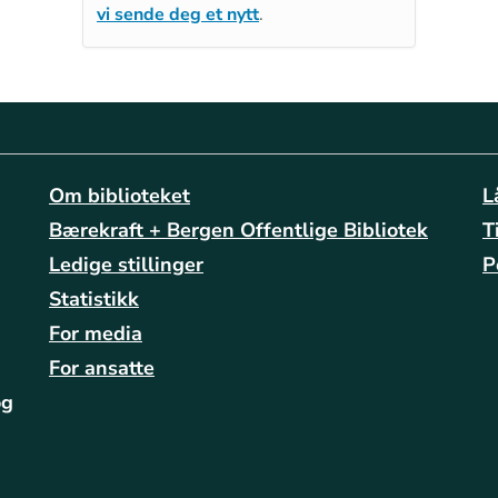
vi sende deg et nytt
.
Om biblioteket
L
Bærekraft + Bergen Offentlige Bibliotek
T
Ledige stillinger
P
Statistikk
For media
For ansatte
og