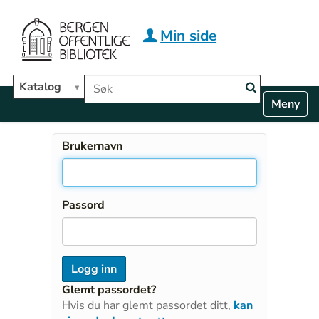
Hopp til hovedinnhold
Min side
Søk i biblioteket
Katalog
N
Toggle n
a
v
i
Brukernavn
g
a
t
i
Passord
o
n
Glemt passordet?
Hvis du har glemt passordet ditt,
kan