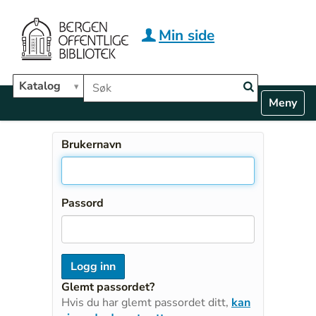
Hopp til hovedinnhold
Min side
Søk i biblioteket
Katalog
N
Toggle n
a
v
i
Brukernavn
g
a
t
i
Passord
o
n
Glemt passordet?
Hvis du har glemt passordet ditt,
kan