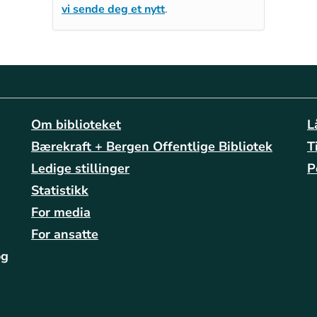
vi sende deg et nytt
.
Om biblioteket
L
Bærekraft + Bergen Offentlige Bibliotek
T
Ledige stillinger
P
Statistikk
For media
For ansatte
og