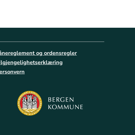
ånereglement og ordensregler
ilgjengelighetserklæring
ersonvern