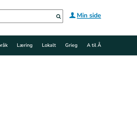
Min side
råk
Læring
Lokalt
Grieg
A til Å