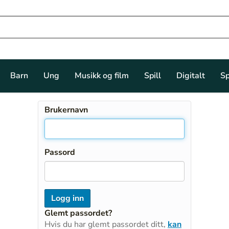
Barn
Ung
Musikk og film
Spill
Digitalt
Sp
Brukernavn
Passord
Glemt passordet?
Hvis du har glemt passordet ditt,
kan