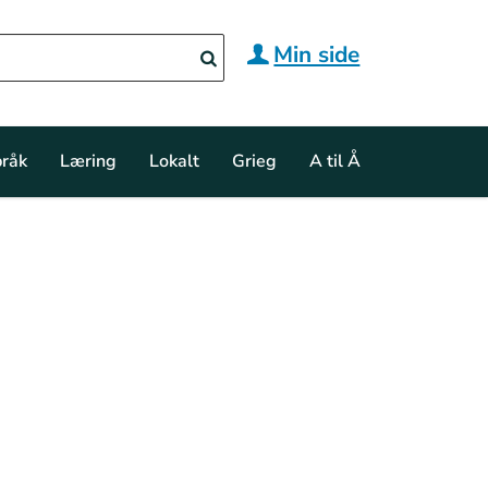
Min side
råk
Læring
Lokalt
Grieg
A til Å