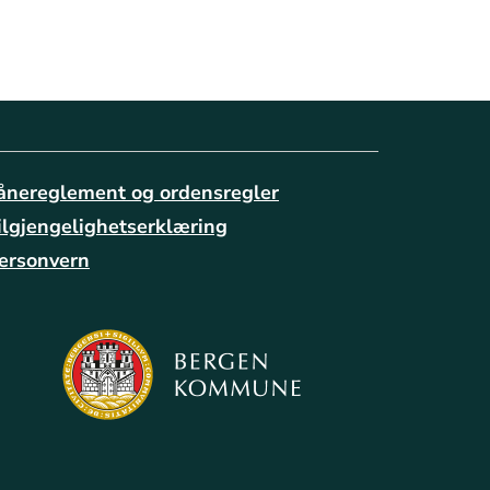
ånereglement og ordensregler
ilgjengelighetserklæring
ersonvern