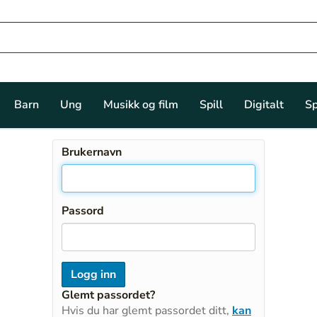
Barn
Ung
Musikk og film
Spill
Digitalt
Sp
Brukernavn
Passord
Glemt passordet?
Hvis du har glemt passordet ditt,
kan