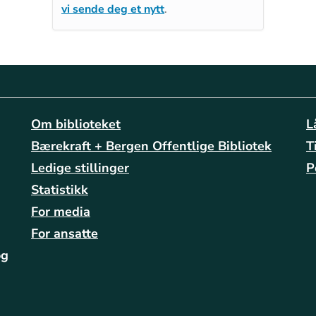
vi sende deg et nytt
.
Om biblioteket
L
Bærekraft + Bergen Offentlige Bibliotek
T
Ledige stillinger
P
Statistikk
For media
For ansatte
og