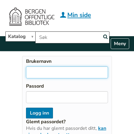
Hopp til hovedinnhold
Min side
Søk i biblioteket
Katalog
N
Toggle n
a
v
i
Brukernavn
g
a
t
i
Passord
o
n
Glemt passordet?
Hvis du har glemt passordet ditt,
kan