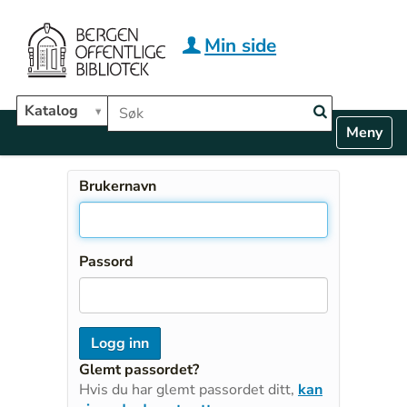
Hopp til hovedinnhold
Min side
Søk i biblioteket
Katalog
N
Toggle n
a
v
i
Brukernavn
g
a
t
i
Passord
o
n
Glemt passordet?
Hvis du har glemt passordet ditt,
kan