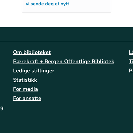
vi sende deg et nytt
.
Om biblioteket
L
Bærekraft + Bergen Offentlige Bibliotek
T
Ledige stillinger
P
Statistikk
For media
For ansatte
og