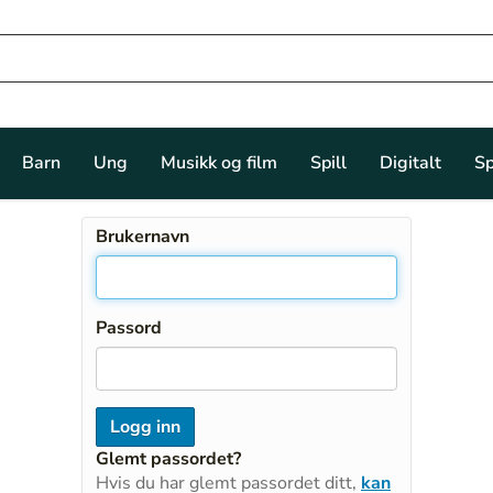
Barn
Ung
Musikk og film
Spill
Digitalt
Sp
Brukernavn
Passord
Glemt passordet?
Hvis du har glemt passordet ditt,
kan