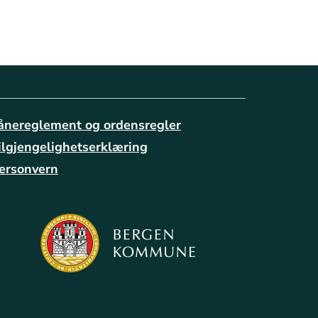
ånereglement og ordensregler
ilgjengelighetserklæring
ersonvern