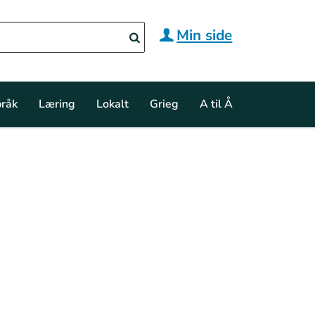
Min side
råk
Læring
Lokalt
Grieg
A til Å