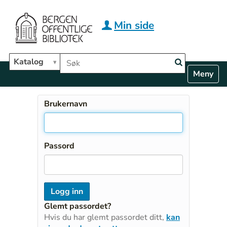
Hopp til hovedinnhold
Min side
Søk i biblioteket
Katalog
N
Toggle n
a
v
i
Brukernavn
g
a
t
i
Passord
o
n
Glemt passordet?
Hvis du har glemt passordet ditt,
kan