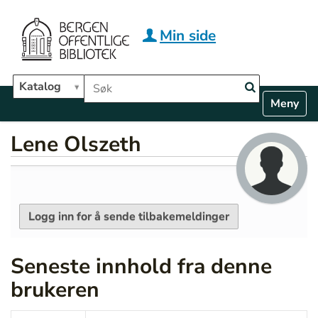
Hopp til hovedinnhold
Min side
Søk i biblioteket
Katalog
N
Toggle n
a
v
Lene Olszeth
i
g
a
t
i
o
n
Seneste innhold fra denne
brukeren