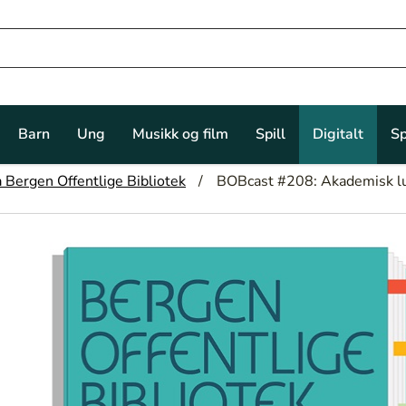
Barn
Ung
Musikk og film
Spill
Digitalt
Sp
Bergen Offentlige Bibliotek
BOBcast #208: Akademisk lun