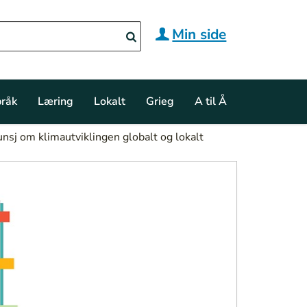
Min side
råk
Læring
Lokalt
Grieg
A til Å
sj om klimautviklingen globalt og lokalt