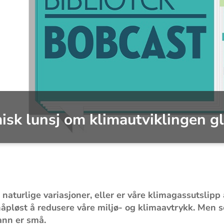
k lunsj om klimautviklingen glo
 naturlige variasjoner, eller er våre klimagassutslip
pløst å redusere våre miljø- og klimaavtrykk. Men sel
ann er små.