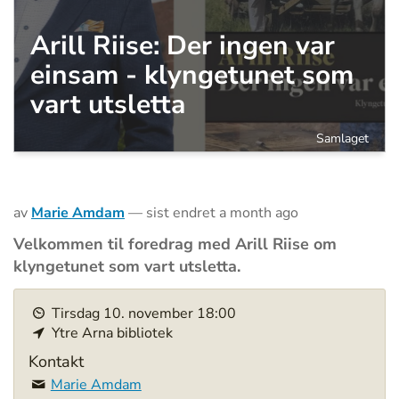
Arill Riise: Der ingen var
einsam - klyngetunet som
vart utsletta
Samlaget
av
Marie Amdam
—
sist endret
a month ago
Velkommen til foredrag med Arill Riise om
klyngetunet som vart utsletta.
h
Tirsdag
10
.
november
18:00
t
Ytre Arna bibliotek
t
p
Kontakt
s
Marie Amdam
: