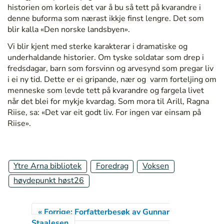
/
historien om korleis det var å bu så tett på kvarandre i
a
denne buforma som nærast ikkje finst lengre. Det som
r
blir kalla «Den norske landsbyen».
r
Vi blir kjent med sterke karakterar i dramatiske og
a
underhaldande historier. Om tyske soldatar som drep i
n
fredsdagar, barn som forsvinn og arvesynd som pregar liv
g
i ei ny tid. Dette er ei gripande, nær og varm forteljing om
e
menneske som levde tett på kvarandre og fargela livet
m
når det blei for mykje kvardag. Som mora til Arill, Ragna
e
Riise, sa: «Det var eit godt liv. For ingen var einsam på
n
Riise».
t
/
a
r
Ytre Arna bibliotek
Foredrag
Voksen
i
høydepunkt høst26
l
l
-
« Forrige: Forfatterbesøk av Gunnar
r
Staalesen