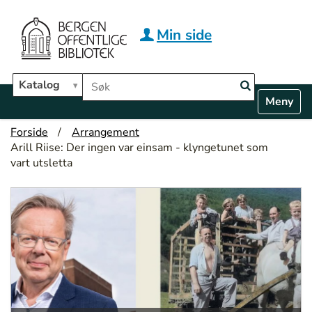
Hopp til hovedinnhold
Min side
Søk i biblioteket
Katalog
N
Toggle n
a
v
Forside
Arrangement
i
Arill Riise: Der ingen var einsam - klyngetunet som
g
vart utsletta
a
t
i
o
n