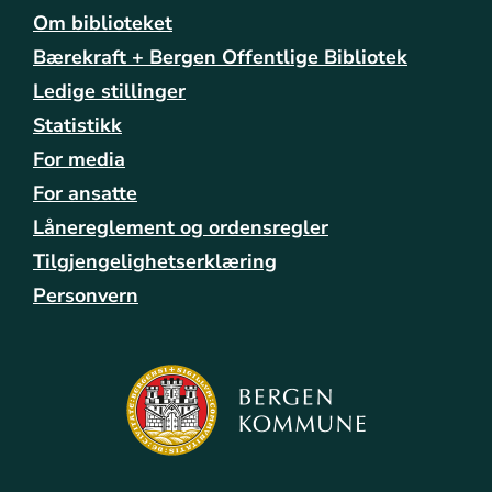
n
Om biblioteket
s
Bærekraft + Bergen Offentlige Bibliotek
a
m
Ledige stillinger
-
Statistikk
k
For media
l
y
For ansatte
n
Lånereglement og ordensregler
g
e
Tilgjengelighetserklæring
t
Personvern
u
n
e
t
-
s
o
m