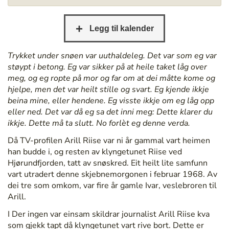
/
/
b
e
r
Trykket under snøen var uuthaldeleg. Det var som eg var
g
støypt i betong. Eg var sikker på at heile taket låg over
e
meg, og eg ropte på mor og far om at dei måtte kome og
n
hjelpe, men det var heilt stille og svart. Eg kjende ikkje
b
beina mine, eller hendene. Eg visste ikkje om eg låg opp
i
eller ned. Det var då eg sa det inni meg: Dette klarer du
b
ikkje. Dette må ta slutt. No forlèt eg denne verda.
l
Då TV-profilen Arill Riise var ni år gammal vart heimen
i
han budde i, og resten av klyngetunet Riise ved
o
Hjørundfjorden, tatt av snøskred. Eit heilt lite samfunn
t
vart utradert denne skjebnemorgonen i februar 1968. Av
e
dei tre som omkom, var fire år gamle Ivar, veslebroren til
k
Arill.
.
n
I Der ingen var einsam skildrar journalist Arill Riise kva
o
som gjekk tapt då klyngetunet vart rive bort. Dette er