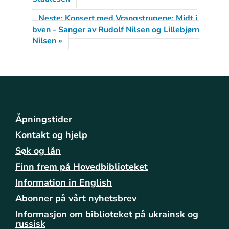
i
i
Neste: Konsert med Vrangstrupene: Midt i
s
byen - Sanger av Rudolf Nilsen og Lillebjørn
e
Nilsen »
-
d
e
r
-
i
n
Åpningstider
g
Kontakt og hjelp
e
n
Søk og lån
-
Finn frem på Hovedbiblioteket
v
a
Information in English
r
Abonner på vårt nyhetsbrev
-
Informasjon om biblioteket på ukrainsk og
e
russisk
i