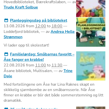
Hovedbiblioteket, Bærekraftslaben
,
—
av
Trude Kraft Solbue
Planleggingsdag på biblioteket
13.08.2026
from
12:00
to
18:00
—
Loddefjord bibliotek
,
—
av
Andrea Helle
Strømmen
Vi lader opp til skolestart!
Familielørdag: Småbarnas favoritt –
Åse fanger en krabbe!
22.08.2026
from
11:00
to
11:30
—
Åsane bibliotek, Multisalen
,
—
av
Trine
Dale
Med fortellingene om Åse har Lina Raknes skapt en
skikkelig sjarmbombe av en småbarnsserie. Når Åse
finner en krabbe er blir det både sommerstemning og litt
dramatikk.