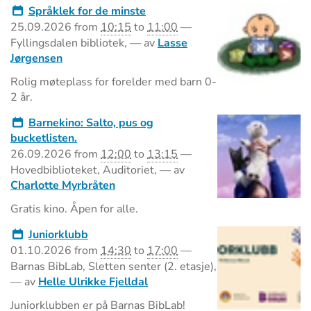
Språklek for de minste
25.09.2026
from
10:15
to
11:00
—
Fyllingsdalen bibliotek
,
—
av
Lasse
Jørgensen
Rolig møteplass for forelder med barn 0-
2 år.
Barnekino: Salto, pus og
bucketlisten.
26.09.2026
from
12:00
to
13:15
—
Hovedbiblioteket, Auditoriet
,
—
av
Charlotte Myrbråten
Gratis kino. Åpen for alle.
Juniorklubb
01.10.2026
from
14:30
to
17:00
—
Barnas BibLab, Sletten senter (2. etasje)
,
—
av
Helle Ulrikke Fjelldal
Juniorklubben er på Barnas BibLab!