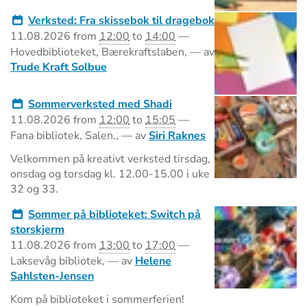
Verksted: Fra skissebok til dragebok
11.08.2026
from
12:00
to
14:00
—
Hovedbiblioteket, Bærekraftslaben
,
—
av
Trude Kraft Solbue
Sommerverksted med Shadi
11.08.2026
from
12:00
to
15:05
—
Fana bibliotek, Salen.
,
—
av
Siri Raknes
Velkommen på kreativt verksted tirsdag,
onsdag og torsdag kl. 12.00-15.00 i uke
32 og 33.
Sommer på biblioteket: Switch på
storskjerm
11.08.2026
from
13:00
to
17:00
—
Laksevåg bibliotek
,
—
av
Helene
Sahlsten-Jensen
Kom på biblioteket i sommerferien!