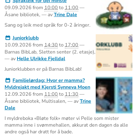
Språkleik for dei minste
09.09.2026
from
10:00
to
11:00
—
Åsane bibliotek
,
—
av
Trine Dale
Sang og leik med språk for 0-2 åringer.
Juniorklubb
10.09.2026
from
14:30
to
17:00
—
Barnas BibLab, Sletten senter (2. etasje)
,
—
av
Helle Ulrikke Fjelldal
Juniorklubben er på Barnas BibLab!
Familielørdag: Hvor er mamma?
Myldrejakt med Kjersti Synneva Moen
12.09.2026
from
11:00
to
11:30
—
Åsane bibliotek, Multisalen
,
—
av
Trine
Dale
I myldreboka «Bløte folk» møter vi Pelle som mister
mamma inne i svømmehallen, akkurat den dagen da alle
andre også har dratt for å bade.