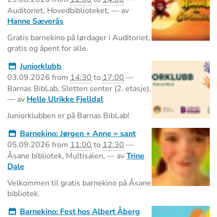
Auditoriet, Hovedbiblioteket
,
—
av
Hanne Sæverås
Gratis barnekino på lørdager i Auditoriet,
gratis og åpent for alle.
Juniorklubb
03.09.2026
from
14:30
to
17:00
—
Barnas BibLab, Sletten senter (2. etasje)
,
—
av
Helle Ulrikke Fjelldal
Juniorklubben er på Barnas BibLab!
Barnekino: Jørgen + Anne = sant
05.09.2026
from
11:00
to
12:30
—
Åsane bibliotek, Multisalen
,
—
av
Trine
Dale
Velkommen til gratis barnekino på Åsane
bibliotek.
Barnekino: Fest hos Albert Åberg