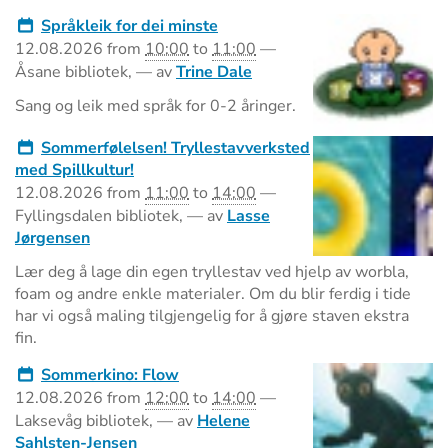
Språkleik for dei minste
12.08.2026
from
10:00
to
11:00
—
Åsane bibliotek
,
—
av
Trine Dale
Sang og leik med språk for 0-2 åringer.
Sommerfølelsen! Tryllestavverksted
med Spillkultur!
12.08.2026
from
11:00
to
14:00
—
Fyllingsdalen bibliotek
,
—
av
Lasse
Jørgensen
Lær deg å lage din egen tryllestav ved hjelp av worbla,
foam og andre enkle materialer. Om du blir ferdig i tide
har vi også maling tilgjengelig for å gjøre staven ekstra
fin.
Sommerkino: Flow
12.08.2026
from
12:00
to
14:00
—
Laksevåg bibliotek
,
—
av
Helene
Sahlsten-Jensen