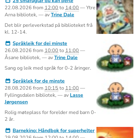
25 småfuglar du kan perle
22.08.2026
from
12:00
to
14:00
—
Ytre
Arna bibliotek
,
—
av
Trine Dale
Det blir perleverkstad på biblioteket frå
kl. 12-14.
Språkleik for dei minste
26.08.2026
from
10:00
to
11:00
—
Åsane bibliotek
,
—
av
Trine Dale
Sang og leik med språk for 0-2 åringer.
Språklek for de minste
28.08.2026
from
10:15
to
11:00
—
Fyllingsdalen bibliotek
,
—
av
Lasse
Jørgensen
Rolig møteplass for forelder med barn 0-
2 år.
Barnekino: Håndbok for superhelter
29.08.2026
from
12:00
to
14:00
—