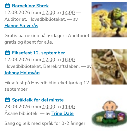
Barnekino: Shrek
12.09.2026
from
12:00
to
14:00
—
Auditoriet, Hovedbiblioteket
,
—
av
Hanne Sæverås
Gratis barnekino på lørdager i Auditoriet,
gratis og åpent for alle.
Fiksefest 12. september
12.09.2026
from
12:00
to
16:00
—
Hovedbiblioteket, Bærekraftslaben
,
—
av
Johnny Holmvåg
Fiksefest på Hovedbiblioteket lørdag 12.
september
Språkleik for dei minste
23.09.2026
from
10:00
to
11:00
—
Åsane bibliotek
,
—
av
Trine Dale
Sang og leik med språk for 0-2 åringer.