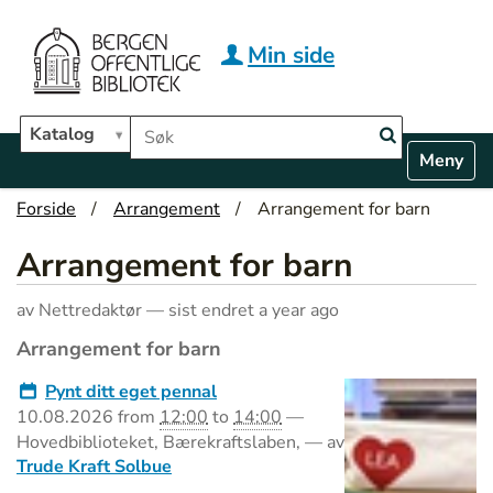
Hopp til hovedinnhold
Min side
Søk i biblioteket
Katalog
N
Toggle n
a
v
Forside
Arrangement
Arrangement for barn
i
g
Arrangement for barn
a
t
av Nettredaktør —
sist endret
a year ago
i
o
Arrangement for barn
n
Pynt ditt eget pennal
10.08.2026
from
12:00
to
14:00
—
Hovedbiblioteket, Bærekraftslaben
,
—
av
Trude Kraft Solbue