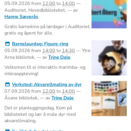
05.09.2026
from
12:00
to
14:00
—
Auditoriet, Hovedbiblioteket
,
—
av
Hanne Sæverås
Gratis barnekino på lørdager i Auditoriet,
gratis og åpent for alle.
Barnelaurdag: Figure-ring
05.09.2026
from
14:00
to
14:30
—
Ytre
Arna bibliotek
,
—
av
Trine Dale
Velkomen til ei interaktiv marimba- og
mbiraoppleving!
Verksted: Akvarellmaling av dyr
07.09.2026
from
12:00
to
14:00
—
Åsane bibliotek
,
—
av
Trine Dale
Det er planleggingsdag. Kom på
biblioteket og lær å male dyr med
akvarellmaling.