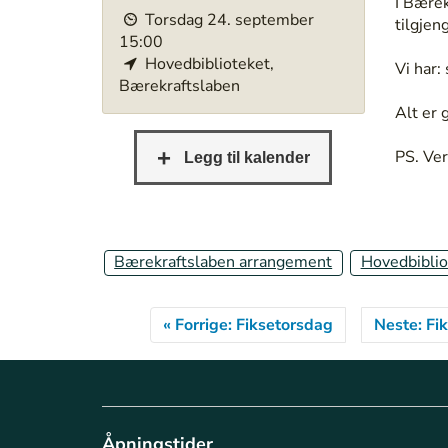
h
I Bærek
Torsdag
24
.
september
t
tilgjen
15:00
t
Hovedbiblioteket,
p
Vi har:
Bærekraftslaben
s
:
Alt er 
/
/
PS. Ver
b
e
r
g
Bærekraftslaben arrangement
Hovedbiblio
e
n
b
« Forrige: Fiksetorsdag
Neste: Fi
i
b
l
i
o
t
Åpningstider