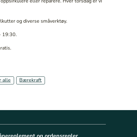
 oppsirkulere eller reparere. Hver torsdag er vi
ylkutter og diverse småverktøy.
- 19:30.
ratis.
r alle
Bærekraft
ånereglement og ordensregler