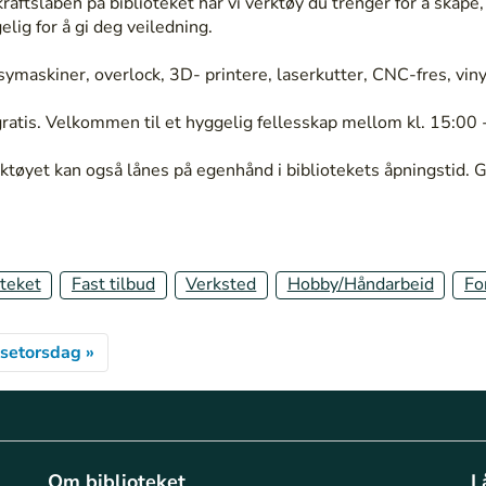
raftslaben på biblioteket har vi verktøy du trenger for å skape,
gelig for å gi deg veiledning.
 symaskiner, overlock, 3D- printere, laserkutter, CNC-fres, vin
gratis. Velkommen til et hyggelig fellesskap mellom kl. 15:00 
ktøyet kan også lånes på egenhånd i bibliotekets åpningstid. G
teket
Fast tilbud
Verksted
Hobby/Håndarbeid
Fo
ksetorsdag »
Om biblioteket
L