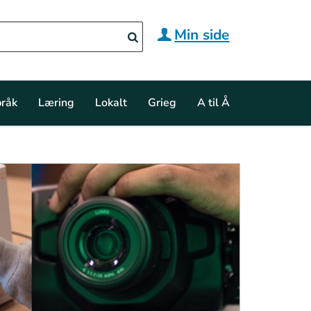
Min side
råk
Læring
Lokalt
Grieg
A til Å