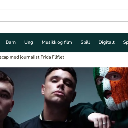
Barn
Ung
Musikk og film
Spill
Digitalt
Sp
ap med journalist Frida Fliflet