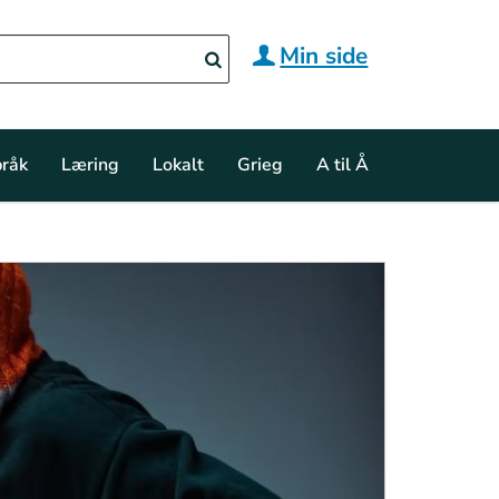
Min side
råk
Læring
Lokalt
Grieg
A til Å