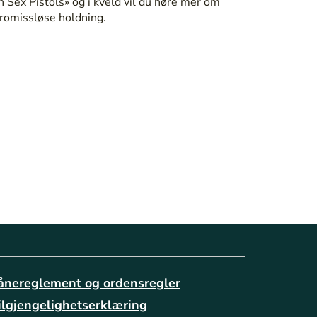
 Sex Pistols» og i kveld vil du høre mer om
romissløse holdning.
ånereglement og ordensregler
ilgjengelighetserklæring