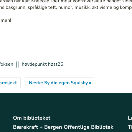
rdian har kalt Kneecap «det mest kontroversielle bandet siden
s bakgrunn, språklige teft, humor, musikk, aktivisme og komp
mmen!
Voksen
høydepunkt høst26
prosjekt
Neste: Sy din egen Squishy »
Om biblioteket
L
Bærekraft + Bergen Offentlige Bibliotek
T