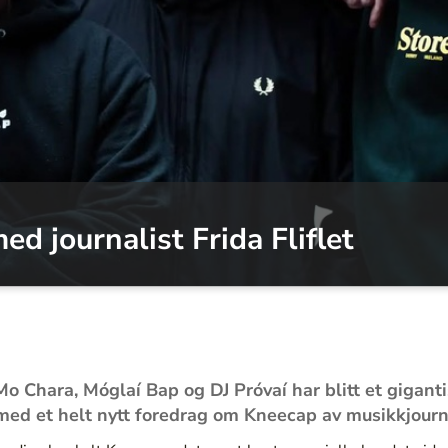
 journalist Frida Fliflet
o Chara, Móglaí Bap og DJ Próvaí har blitt et gigant
ed et helt nytt foredrag om Kneecap av musikkjournali