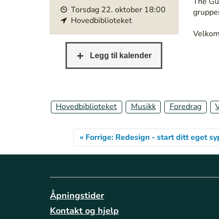
h
The Gua
Torsdag
22
.
oktober
18:00
t
gruppen
Hovedbiblioteket
t
p
Velko
s
:
/
/
b
e
Hovedbiblioteket
Musikk
Foredrag
r
g
e
« Forrige: Redesign - start ditt eget sy
n
b
i
b
l
i
Åpningstider
o
Kontakt og hjelp
t