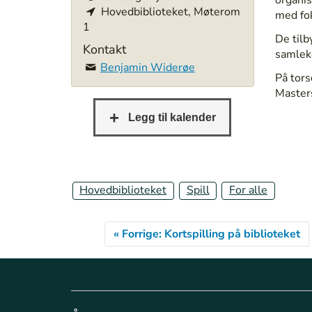
Hovedbiblioteket, Møterom
t
med fok
1
p
De tilb
s
Kontakt
samleko
:
Benjamin Widerøe
/
På tors
/
Masters
b
e
r
g
e
n
Hovedbiblioteket
Spill
For alle
b
i
b
« Forrige: Kortspilling på biblioteket
l
i
o
t
e