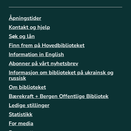
l
e
-
Åpningstider
o
Kontakt og hjelp
m
-
Søk og lån
k
Finn frem på Hovedbiblioteket
i
Information in English
r
k
Abonner på vårt nyhetsbrev
e
Informasjon om biblioteket på ukrainsk og
n
russisk
s
-
Om biblioteket
u
Bærekraft + Bergen Offentlige Bibliotek
n
Ledige stillinger
n
s
Statistikk
k
For media
y