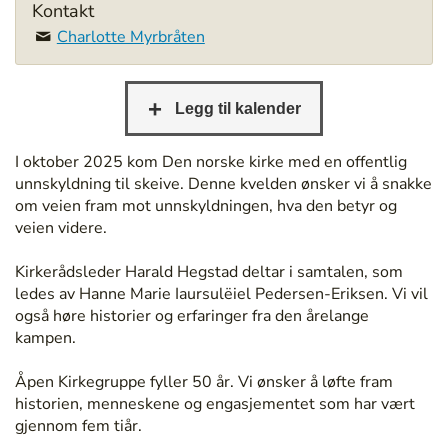
p
Kontakt
s
Charlotte Myrbråten
:
/
/
b
e
r
I oktober 2025 kom Den norske kirke med en offentlig
g
unnskyldning til skeive. Denne kvelden ønsker vi å snakke
e
om veien fram mot unnskyldningen, hva den betyr og
n
veien videre.
b
i
Kirkerådsleder Harald Hegstad deltar i samtalen, som
b
ledes av Hanne Marie Iaursulëiel Pedersen-Eriksen. Vi vil
l
også høre historier og erfaringer fra den årelange
i
kampen.
o
t
Åpen Kirkegruppe fyller 50 år. Vi ønsker å løfte fram
e
historien, menneskene og engasjementet som har vært
k
gjennom fem tiår.
.