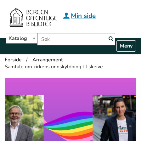
Hopp til hovedinnhold
Min side
Søk i biblioteket
Katalog
N
Toggle n
a
v
Forside
Arrangement
i
Samtale om kirkens unnskyldning til skeive
g
a
t
i
o
n