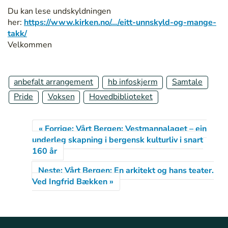
n
Du kan lese undskyldningen
o
her:
https://www.kirken.no/.../eitt-unnskyld-og-mange-
/
takk/
a
Velkommen
r
r
a
anbefalt arrangement
hb infoskjerm
Samtale
n
Pride
Voksen
Hovedbiblioteket
g
e
m
« Forrige: Vårt Bergen: Vestmannalaget – ein
e
underleg skapning i bergensk kulturliv i snart
n
160 år
t
/
Neste: Vårt Bergen: En arkitekt og hans teater.
s
Ved Ingfrid Bækken »
a
m
t
a