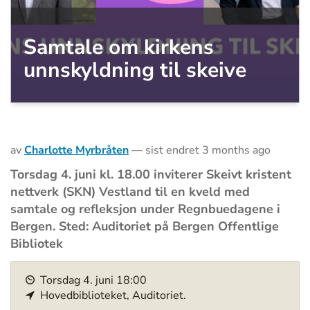
Samtale om kirkens
unnskyldning til skeive
av
Charlotte Myrbråten
—
sist endret
3 months ago
Torsdag 4. juni kl. 18.00 inviterer Skeivt kristent
nettverk (SKN) Vestland til en kveld med
samtale og refleksjon under Regnbuedagene i
Bergen. Sted: Auditoriet på Bergen Offentlige
Bibliotek
h
Torsdag
4
.
juni
18:00
t
Hovedbiblioteket, Auditoriet.
t