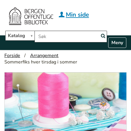
Hopp til hovedinnhold
Min side
Søk i biblioteket
Katalog
N
Toggle n
a
v
Forside
Arrangement
i
Sommerfiks hver tirsdag i sommer
g
a
t
i
o
n