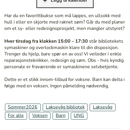
/
/
Har du en favorittbukse som må lappes, en ullsokk med
b
hull i eller en skjorte med raknet søm? Går du med planer
e
om et sy- eller redesignsprosjekt, men mangler utstyret?
r
g
Hver tirsdag fra klokken 15:00 – 17:30
står bibliotekets
e
symaskiner og overlockmaskin klare til din disposisjon.
n
Trenger du hjelp, bare spør en av oss! Vi veileder i enkle
b
reparasjonsteknikker, redesign og søm. Obs - hvis kyndig
i
personale er fraværende er symaskinene selvbetjente.
b
l
Dette er et stikk innom-tilbud for voksne. Barn kan delta i
i
følge med en voksen. Ingen påmelding nødvendig.
o
t
e
Sommer2026
Laksevåg bibliotek
Laksevåg
k
.
For alle
Voksen
Barn
UNG
n
o