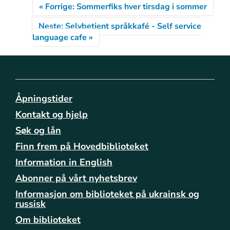
/
« Forrige: Sommerfiks hver tirsdag i sommer
a
Neste: Selvbetjent språkkafé - Self service
r
language cafe »
r
a
n
g
e
m
Åpningstider
e
Kontakt og hjelp
n
Søk og lån
t
/
Finn frem på Hovedbiblioteket
s
Information in English
o
m
Abonner på vårt nyhetsbrev
m
Informasjon om biblioteket på ukrainsk og
e
russisk
r
Om biblioteket
f