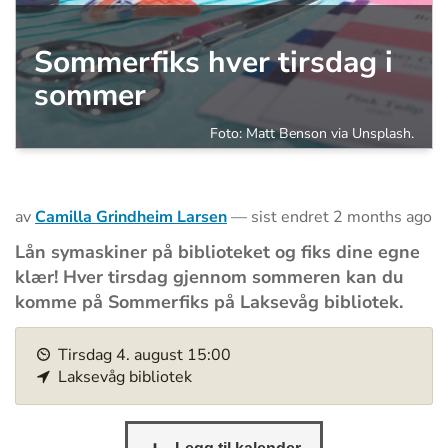
Sommerfiks hver tirsdag i
sommer
Foto: Matt Benson via Unsplash.
av
Camilla Grindheim Larsen
—
sist endret
2 months ago
Lån symaskiner på biblioteket og fiks dine egne
klær! Hver tirsdag gjennom sommeren kan du
komme på Sommerfiks på Laksevåg bibliotek.
h
Tirsdag
4
.
august
15:00
t
Laksevåg bibliotek
t
p
s
: