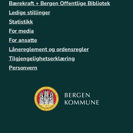
i
Bærekraft + Bergen Offentlige Bibliotek
k
Ledige stillinger
s
-
Statistikk
4
For media
-
For ansatte
a
u
Lånereglement og ordensregler
g
Tilgjengelighetserklæring
S
o
Personvern
m
m
e
r
f
i
k
s
h
v