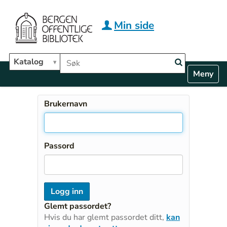
Hopp til hovedinnhold
Min side
Søk i biblioteket
Katalog
N
Toggle n
a
v
i
Brukernavn
g
a
t
i
Passord
o
n
Glemt passordet?
Hvis du har glemt passordet ditt,
kan