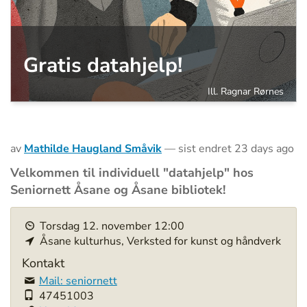
Gratis datahjelp!
Ill. Ragnar Rørnes
av
Mathilde Haugland Småvik
—
sist endret
23 days ago
Velkommen til individuell "datahjelp" hos
Seniornett Åsane og Åsane bibliotek!
h
Torsdag
12
.
november
12:00
t
Åsane kulturhus, Verksted for kunst og håndverk
t
p
Kontakt
s
Mail: seniornett
:
47451003
/