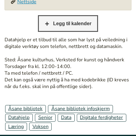
Nettside
/
b
e
r
g
e
Datahjelp er et tilbud til alle som har lyst på veiledning i
n
digitale verktøy som telefon, nettbrett og datamaskin.
b
i
Sted: Åsane kulturhus, Verksted for kunst og håndverk
b
Torsdager fra kl. 12:00-14:00.
l
Ta med telefon / nettbrett / PC.
i
Det kan også være nyttig å ha med kodebrikke (ID kreves
o
når du f.eks. skal inn på offentlige sider).
t
e
k
Åsane bibliotek
Åsane bibliotek infoskjerm
.
Datahjelp
Senior
Data
Digitale ferdigheter
n
o
Læring
Voksen
/