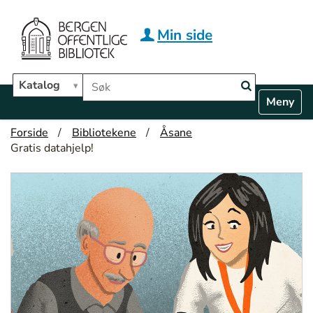
Hopp til hovedinnhold
Min side
Søk i biblioteket
Katalog
N
Toggle n
a
v
Forside
Bibliotekene
Åsane
i
Gratis datahjelp!
g
a
t
i
o
n