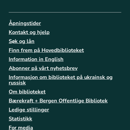
b
i
b
l
Åpningstider
i
Kontakt og hjelp
o
Søk og lån
t
e
Finn frem på Hovedbiblioteket
k
Information in English
e
n
Abonner på vårt nyhetsbrev
e
Informasjon om biblioteket på ukrainsk og
/
russisk
a
Om biblioteket
a
s
Bærekraft + Bergen Offentlige Bibliotek
a
Ledige stillinger
n
e
Statistikk
/
For media