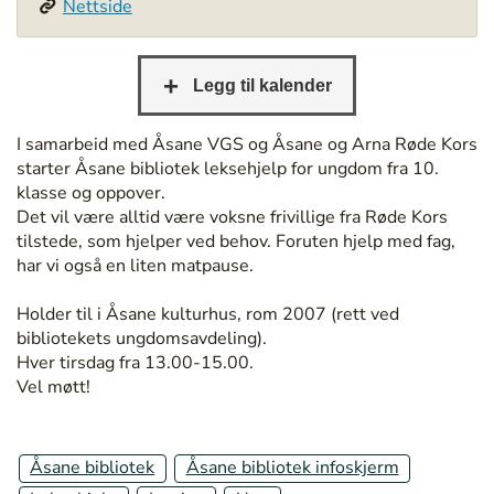
Nettside
/
/
b
e
r
g
I samarbeid med Åsane VGS og Åsane og Arna Røde Kors
e
starter Åsane bibliotek leksehjelp for ungdom fra 10.
n
klasse og oppover.
b
Det vil være alltid være voksne frivillige fra Røde Kors
i
tilstede, som hjelper ved behov. Foruten hjelp med fag,
b
har vi også en liten matpause.
l
i
Holder til i Åsane kulturhus, rom 2007 (rett ved
o
bibliotekets ungdomsavdeling).
t
Hver tirsdag fra 13.00-15.00.
e
Vel møtt!
k
.
n
Åsane bibliotek
Åsane bibliotek infoskjerm
o