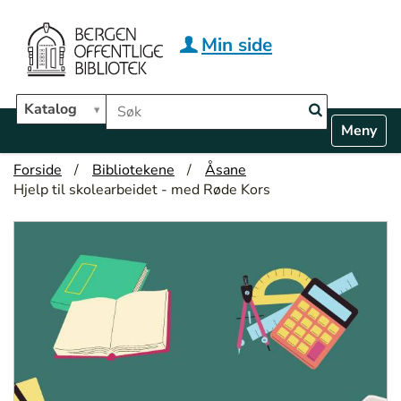
Hopp til hovedinnhold
Min side
Søk i biblioteket
Katalog
N
Toggle n
a
v
Forside
Bibliotekene
Åsane
i
Hjelp til skolearbeidet - med Røde Kors
g
a
t
i
o
n