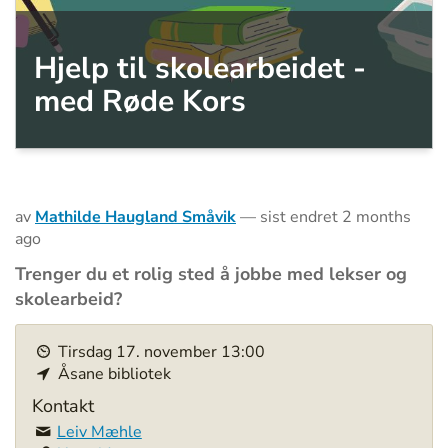
Hjelp til skolearbeidet -
med Røde Kors
av
Mathilde Haugland Småvik
—
sist endret
2 months
ago
Trenger du et rolig sted å jobbe med lekser og
skolearbeid?
h
Tirsdag
17
.
november
13:00
t
Åsane bibliotek
t
p
Kontakt
s
Leiv Mæhle
: