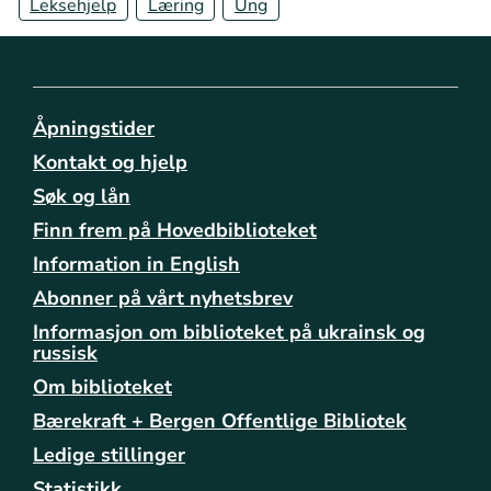
Leksehjelp
Læring
Ung
/
b
i
b
l
Åpningstider
i
o
Kontakt og hjelp
t
Søk og lån
e
k
Finn frem på Hovedbiblioteket
e
Information in English
n
Abonner på vårt nyhetsbrev
e
/
Informasjon om biblioteket på ukrainsk og
a
russisk
a
Om biblioteket
s
Bærekraft + Bergen Offentlige Bibliotek
a
n
Ledige stillinger
e
Statistikk