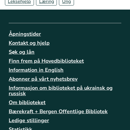
Leksehjelp
Læring
Ung
/
b
i
b
l
Åpningstider
i
o
Kontakt og hjelp
t
Søk og lån
e
k
Finn frem på Hovedbiblioteket
e
Information in English
n
Abonner på vårt nyhetsbrev
e
/
Informasjon om biblioteket på ukrainsk og
a
russisk
a
Om biblioteket
s
Bærekraft + Bergen Offentlige Bibliotek
a
n
Ledige stillinger
e
Statistikk