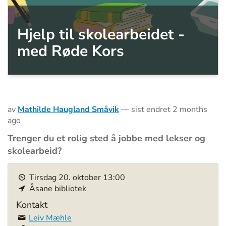
Hjelp til skolearbeidet -
med Røde Kors
av
Mathilde Haugland Småvik
—
sist endret
2 months
ago
Trenger du et rolig sted å jobbe med lekser og
skolearbeid?
h
Tirsdag
20
.
oktober
13:00
t
Åsane bibliotek
t
p
Kontakt
s
Leiv Mæhle
: