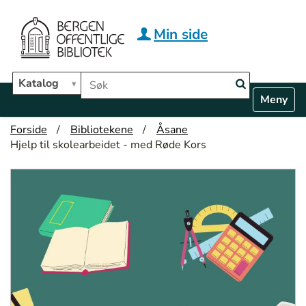
Hopp til hovedinnhold
Min side
Søk i biblioteket
Katalog
N
Toggle n
a
v
Forside
Bibliotekene
Åsane
i
Hjelp til skolearbeidet - med Røde Kors
g
a
t
i
o
n