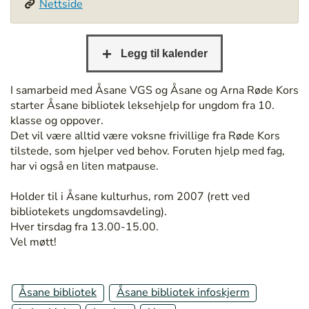
Nettside
/
/
b
e
r
g
I samarbeid med Åsane VGS og Åsane og Arna Røde Kors
e
starter Åsane bibliotek leksehjelp for ungdom fra 10.
n
klasse og oppover.
b
Det vil være alltid være voksne frivillige fra Røde Kors
i
tilstede, som hjelper ved behov. Foruten hjelp med fag,
b
har vi også en liten matpause.
l
i
Holder til i Åsane kulturhus, rom 2007 (rett ved
o
bibliotekets ungdomsavdeling).
t
Hver tirsdag fra 13.00-15.00.
e
Vel møtt!
k
.
n
Åsane bibliotek
Åsane bibliotek infoskjerm
o