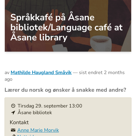
Språkkafé på Åsane
bibliotek/Language café at
Åsane library
av
Mathilde Haugland Småvik
—
sist endret
2 months
ago
Lærer du norsk og ønsker å snakke med andre?
h
Tirsdag
29
.
september
13:00
t
Åsane bibliotek
t
p
Kontakt
s
Anne Marie Morvik
: