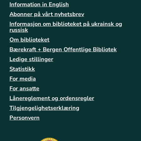
Information in English
s
p
Abonner på vårt nyhetsbrev
r
Informasjon om biblioteket på ukrainsk og
a
russisk
k
Om biblioteket
k
a
Bærekraft + Bergen Offentlige Bibliotek
f
Ledige stillinger
e
Statistikk
-
p
For media
a
For ansatte
-
a
Lånereglement og ordensregler
s
Tilgjengelighetserklæring
a
n
Personvern
e
-
b