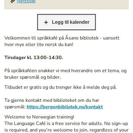
Nettside
/
/
b
e
r
g
Velkommen til språkkafé på Åsane bibliotek - uansett
e
hvor mye eller lite norsk du kan!
n
b
Tirsdager kl. 13:00-14:30.
i
b
På språkkaféen snakker vi med hverandre om et tema, og
l
bruker spørsmål og bilder.
i
Tilbudet er gratis og du trenger ikke å melde deg på.
o
t
Ta gjerne kontakt med biblioteket om du har
e
spørsmål:
https://bergenbibliotek.no/kontakt
k
.
Welcome to Norwegian training!
n
The Language Café is a free service for adults. No sign-up
o
is required, and you’re welcome to join, regardless of your