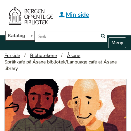
Hopp til hovedinnhold
Min side
Søk i biblioteket
Katalog
N
Toggle n
a
v
Forside
Bibliotekene
Åsane
i
Språkkafé på Åsane bibliotek/Language café at Åsane
g
library
a
t
i
o
n