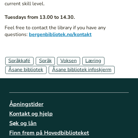
/
current skill level.
b
i
Tuesdays from 13.00 to 14.30.
b
Feel free to contact the library if you have any
l
questions:
bergenbibliotek.no/kontakt
i
o
t
e
Språkkafé
Språk
Voksen
Læring
k
Åsane bibliotek
Åsane bibliotek infoskjerm
e
n
e
/
a
a
Åpningstider
s
Kontakt og hjelp
a
Søk og lån
n
e
Finn frem på Hovedbiblioteket
/