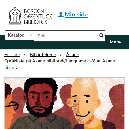
Hopp til hovedinnhold
Min side
Søk i biblioteket
Katalog
N
Toggle n
a
v
Forside
Bibliotekene
Åsane
i
Språkkafé på Åsane bibliotek/Language café at Åsane
g
library
a
t
i
o
n