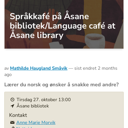
Språkkafé på Åsane
bibliotek/Language café at
Åsane library
av
Mathilde Haugland Småvik
—
sist endret
2 months
ago
Lærer du norsk og ønsker å snakke med andre?
h
Tirsdag
27
.
oktober
13:00
t
Åsane bibliotek
t
p
Kontakt
s
Anne Marie Morvik
: