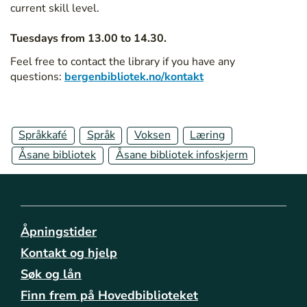
/
current skill level.
b
i
Tuesdays from 13.00 to 14.30.
b
Feel free to contact the library if you have any
l
questions:
bergenbibliotek.no/kontakt
i
o
t
e
Språkkafé
Språk
Voksen
Læring
k
Åsane bibliotek
Åsane bibliotek infoskjerm
e
n
e
/
a
a
Åpningstider
s
Kontakt og hjelp
a
Søk og lån
n
e
Finn frem på Hovedbiblioteket
/