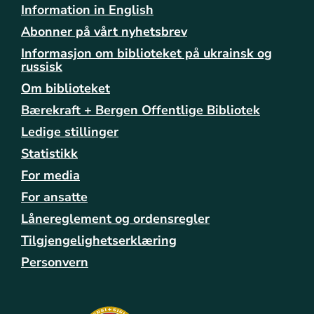
Information in English
s
p
Abonner på vårt nyhetsbrev
r
Informasjon om biblioteket på ukrainsk og
a
russisk
k
Om biblioteket
k
a
Bærekraft + Bergen Offentlige Bibliotek
f
Ledige stillinger
e
Statistikk
-
p
For media
a
For ansatte
-
a
Lånereglement og ordensregler
s
Tilgjengelighetserklæring
a
n
Personvern
e
-
b