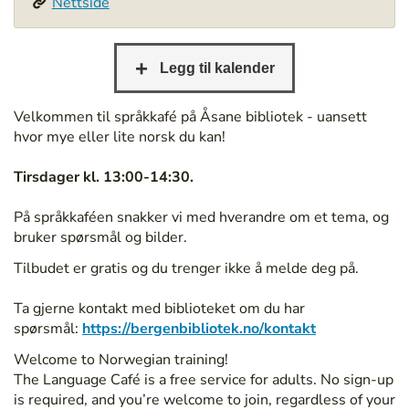
Nettside
/
/
b
e
r
g
Velkommen til språkkafé på Åsane bibliotek - uansett
e
hvor mye eller lite norsk du kan!
n
b
Tirsdager kl. 13:00-14:30.
i
b
På språkkaféen snakker vi med hverandre om et tema, og
l
bruker spørsmål og bilder.
i
Tilbudet er gratis og du trenger ikke å melde deg på.
o
t
Ta gjerne kontakt med biblioteket om du har
e
spørsmål:
https://bergenbibliotek.no/kontakt
k
.
Welcome to Norwegian training!
n
The Language Café is a free service for adults. No sign-up
o
is required, and you’re welcome to join, regardless of your